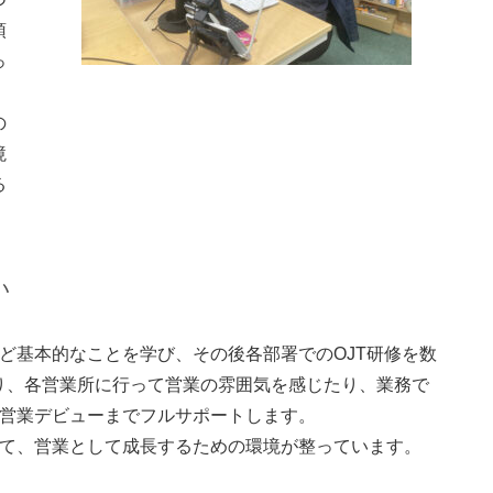
預
っ
の
境
る
い
ど基本的なことを学び、その後各部署でのOJT研修を数
り、各営業所に行って営業の雰囲気を感じたり、業務で
ら営業デビューまでフルサポートします。
して、営業として成長するための環境が整っています。