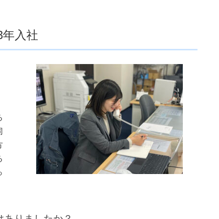
3年入社
る
同
方
る
っ
はありましたか？