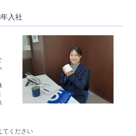
3年入社
で
や
。
城
と
気
えてください