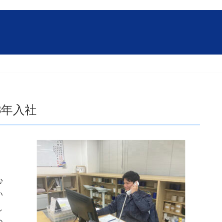
3年入社
心
い
し
つ