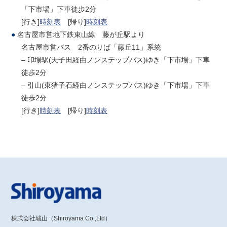
「下市場」下車徒歩2分
[行き]
時刻表
[帰り]
時刻表
●
名古屋市営地下鉄東山線 藤が丘駅より
名古屋市営バス 2番のりば「藤丘11」系統
– 印場駅(天子田経由ノンステップバス)ゆき「下市場」下車
徒歩2分
– 引山(東猪子石経由ノンステップバス)ゆき「下市場」下車
徒歩2分
[行き]
時刻表
[帰り]
時刻表
株式会社城山（Shiroyama Co.,Ltd）