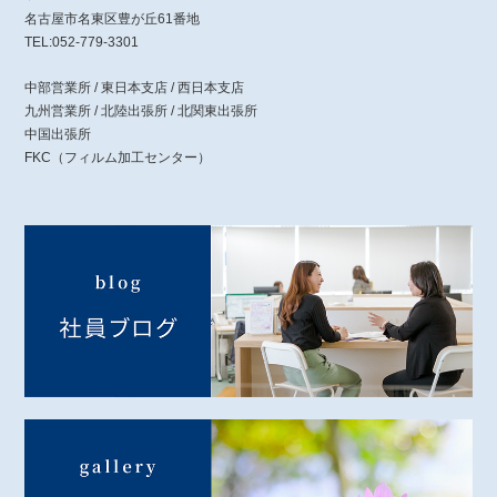
名古屋市名東区豊が丘61番地
TEL:052-779-3301
中部営業所 / 東日本支店 / 西日本支店
九州営業所 / 北陸出張所 / 北関東出張所
中国出張所
FKC（フィルム加工センター）