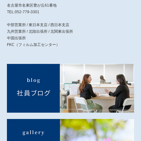
名古屋市名東区豊が丘61番地
TEL:052-779-3301
中部営業所 / 東日本支店 / 西日本支店
九州営業所 / 北陸出張所 / 北関東出張所
中国出張所
FKC（フィルム加工センター）