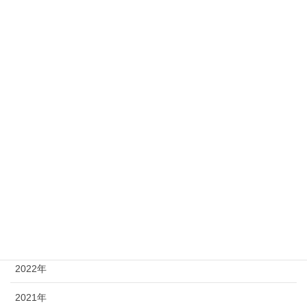
ＣＳＲ・社会貢献
城山の挑戦
やってみた（商品紹介）
HappyCard
年別
2026年
2025年
2023年
2022年
2021年