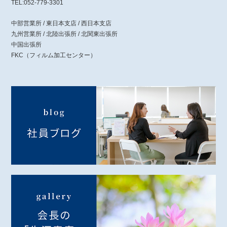
TEL:052-779-3301
中部営業所 / 東日本支店 / 西日本支店
九州営業所 / 北陸出張所 / 北関東出張所
中国出張所
FKC（フィルム加工センター）