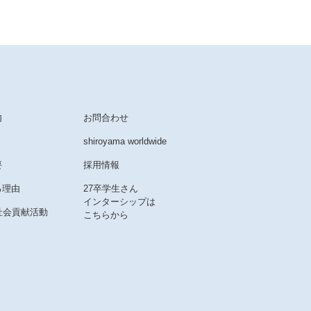
内
お問合わせ
shiroyama worldwide
要
採用情報
る理由
27卒学生さん
インターシップは
社会貢献活動
こちらから