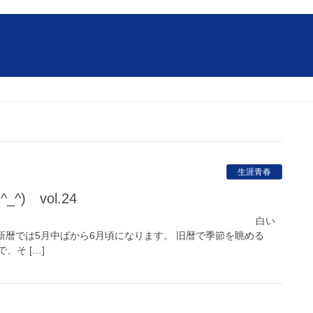
生涯青春
_^) vol.24
/4月 卯月 白い
新暦では5月中ばから6月頃になります。 旧暦で季節を眺める
、そ […]