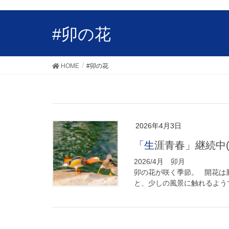
#卯の花
HOME
#卯の花
2026年4月3日
「生涯青春」継続中(^
2026
卯の花が咲く季節。 開花は
と、少しの風景に触れるようで