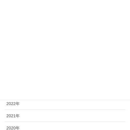
城山の挑戦
やってみた（商品紹介）
HappyCard
年別
2026年
2025年
2023年
2022年
2021年
2020年